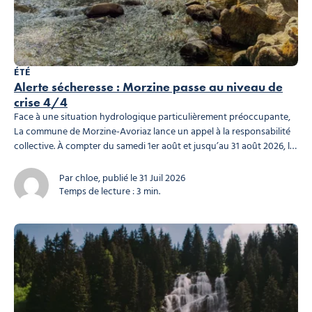
ÉTÉ
Alerte sécheresse : Morzine passe au niveau de
crise 4/4
Face à une situation hydrologique particulièrement préoccupante,
La commune de Morzine-Avoriaz lance un appel à la responsabilité
collective. À compter du samedi 1er août et jusqu’au 31 août 2026, le
bassin versant des Dranses, dont fait partie la station, est placé
en niveau de crise (niveau 4/4) par la Préfecture de la Haute-Savoie,
Par chloe, publié le 31 Juil 2026
le plus haut niveau des restrictions...
Temps de lecture : 3 min.