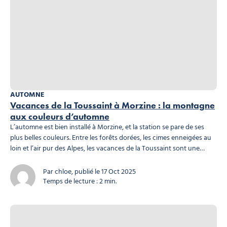
AUTOMNE
Vacances de la Toussaint à Morzine : la montagne
aux couleurs d’automne
L’automne est bien installé à Morzine, et la station se pare de ses
plus belles couleurs. Entre les forêts dorées, les cimes enneigées au
loin et l’air pur des Alpes, les vacances de la Toussaint sont une
période magique pour (re)découvrir le charme du village.
Venez
vivre l’automne à Morzine, entre lacs, forêts et panoramas alpins,...
Par chloe, publié le 17 Oct 2025
Temps de lecture : 2 min.