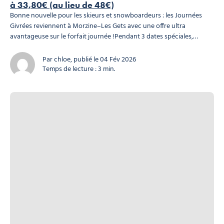
à 33,80€ (au lieu de 48€)
Bonne nouvelle pour les skieurs et snowboardeurs : les Journées
Givrées reviennent à Morzine–Les Gets avec une offre ultra
avantageuse sur le forfait journée !Pendant 3 dates spéciales,
profite d’un tarif unique à 33,80€ au lieu de 48€ sur le forfait 1 jour
adulte Morzine–Les Gets. Pourquoi cette promo vaut le coup ?
Si
Par chloe, publié le 04 Fév 2026
tu cherches une journée ski au meilleur prix, cette offre...
Temps de lecture : 3 min.