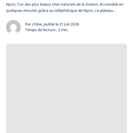
Nyon, l’un des plus beaux sites naturels de la station. Accessible en
quelques minutes grâce au téléphérique de Nyon, ce plateau
d’altitude est devenu un véritable espace de loisirs où se mêlent
randonnées panoramiques, ferme pédagogique, jeux pour
Par chloe, publié le 21 Juil 2026
enfants, ateliers nature et expériences insolites. Photo, ©
Temps de lecture : 3 min.
©morzineofficiel ©morzineofficiel Pourquoi visiter...