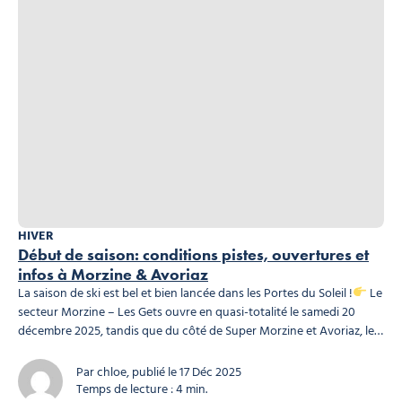
HIVER
Début de saison: conditions pistes, ouvertures et
infos à Morzine & Avoriaz
La saison de ski est bel et bien lancée dans les Portes du Soleil !
Le
secteur Morzine – Les Gets ouvre en quasi-totalité le samedi 20
décembre 2025, tandis que du côté de Super Morzine et Avoriaz, les
skieurs profitent déjà du domaine depuis quelques jours. Voici un
point complet sur les conditions, l’accès au domaine...
Par chloe, publié le 17 Déc 2025
Temps de lecture : 4 min.