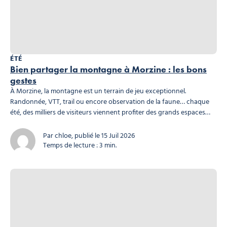
ÉTÉ
Bien partager la montagne à Morzine : les bons
gestes
À Morzine, la montagne est un terrain de jeu exceptionnel.
Randonnée, VTT, trail ou encore observation de la faune… chaque
été, des milliers de visiteurs viennent profiter des grands espaces
des Portes du Soleil. Mais ces paysages sont aussi un milieu vivant,
fragile et partagé par de nombreux acteurs : faune sauvage,
Par chloe, publié le 15 Juil 2026
agriculteurs, troupeaux, habitants...
Temps de lecture : 3 min.