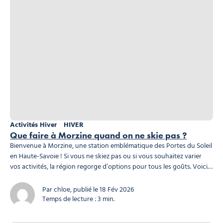
Activités Hiver
HIVER
Que faire à Morzine quand on ne skie pas ?
Bienvenue à Morzine, une station emblématique des Portes du Soleil
en Haute-Savoie ! Si vous ne skiez pas ou si vous souhaitez varier
vos activités, la région regorge d’options pour tous les goûts. Voici
notre sélection pour profiter au maximum de votre séjour à Morzine,
même loin des pistes. Profitez de la montagne autrement à...
Par chloe, publié le 18 Fév 2026
Temps de lecture : 3 min.