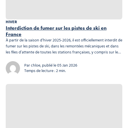
HIVER
Interdiction de fumer sur les pistes de ski en
France
À partir de la saison d’hiver 2025-2026, il est officiellement interdit de
fumer sur les pistes de ski, dans les remontées mécaniques et dans
les files d’attente de toutes les stations françaises, y compris sur le
domaine skiable de Morzine. Cette règle fait désormais partie de
la législation française et s’applique à tous, visiteurs comme
Par chloe, publié le 05 Jan 2026
professionnels. Quelle est la...
Temps de lecture : 2 min.