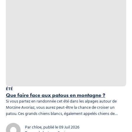
ÉTÉ
Que faire face aux patous en montagne ?
Si vous partez en randonnée cet été dans les alpages autour de
Morzine Avoriaz, vous aurez peut-être la chance de croiser un
patou. Ces grands chiens blancs, également appelés chiens de
protection des troupeaux, veillent sur les moutons contre les
prédateurs. Rassurez-vous, leur mission est simple : protéger et non
Par chloe, publié le 09 Juil 2026