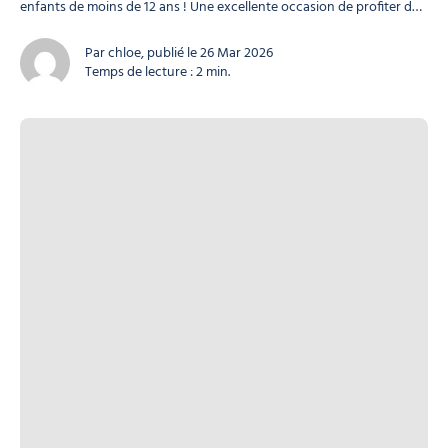
enfants de moins de 12 ans ! Une excellente occasion de profiter du
ski de printemps dans l’un des plus grands domaines skiables
d’Europe. Offre spéciale : ski gratuit pour les enfants (-12...
Par chloe, publié le 26 Mar 2026
Temps de lecture : 2 min.