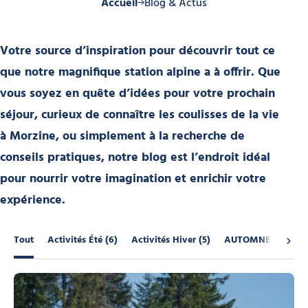
Accueil
Blog & Actus
Votre source d’inspiration pour découvrir tout ce
que notre magnifique station alpine a à offrir. Que
vous soyez en quête d’idées pour votre prochain
séjour, curieux de connaître les coulisses de la vie
à Morzine, ou simplement à la recherche de
conseils pratiques, notre blog est l’endroit idéal
pour nourrir votre imagination et enrichir votre
expérience.
Liste des filtres
Tout
Activités Été
(6)
Activités Hiver
(5)
AUTOMNE
(1)
É
Filtrer sur tout
Filtrer sur Activités Été (6 résultats)
Filtrer sur Activités Hiver (5 résultats)
Filtrer sur AUTOMNE 
Fi