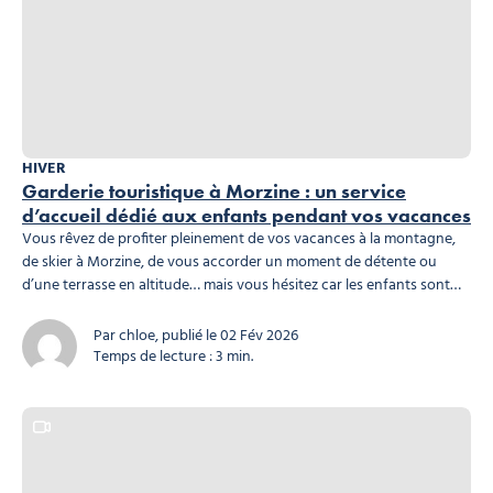
HIVER
Garderie touristique à Morzine : un service
d’accueil dédié aux enfants pendant vos vacances
Vous rêvez de profiter pleinement de vos vacances à la montagne,
de skier à Morzine, de vous accorder un moment de détente ou
d’une terrasse en altitude… mais vous hésitez car les enfants sont
trop jeunes pour vous suivre… Bonne nouvelle ! La Garderie
Touristique Les Marmottins est là pour vous simplifier la vie en
Par chloe, publié le 02 Fév 2026
chouchoutant...
Temps de lecture : 3 min.
Ce contenu contient une vidéo