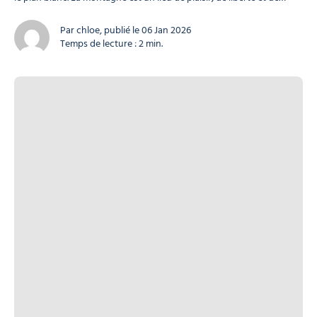
sport, mais elle demande aussi prudence et responsabilité. Respecter
les règles pour sa sécurité et celle des autres Que vous...
Par chloe, publié le 06 Jan 2026
Temps de lecture : 2 min.