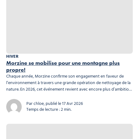
HIVER
Morzine se mobilise pour une montagne plus
propre!
Chaque année, Morzine confirme son engagement en faveur de
l’environnement à travers une grande opération de nettoyage de la
nature. En 2026, cet événement revient avec encore plus d’ambition
et une mobilisation attendue de tous les acteurs du territoire. Photo,
© ©morzineofficiel ©morzineofficiel Une organisation efficace et
Par chloe, publié le 17 Avr 2026
responsable Les propriétaires, commerçants et gestionnaires
Temps de lecture : 2 min.
restent responsables de la...