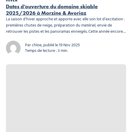
HIVER
Dates d’ouverture du domaine skiable
2025/2026 à Morzine & Avoriaz
La saison d’hiver approche et apporte avec elle son lot d’excitation :
premières chutes de neige, préparation du matériel, envie de
retrouver les pistes et les panoramas enneigés. Cette année encore,
Morzine et Avoriaz vous accueillent pour une nouvelle saison riche
en sensations et en découvertes.
Mieux comprendre Morzine et
Par chloe, publié le 19 Nov 2025
les domaines skiables Photo,...
Temps de lecture : 3 min.