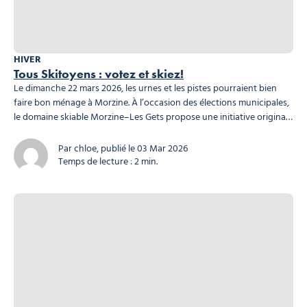
HIVER
Tous Skitoyens : votez et skiez!
Le dimanche 22 mars 2026, les urnes et les pistes pourraient bien
faire bon ménage à Morzine. À l’occasion des élections municipales,
le domaine skiable Morzine–Les Gets propose une initiative originale
pour encourager la participation citoyenne : associer engagement
civique et plaisir de la montagne. Parce que voter est un acte
Par chloe, publié le 03 Mar 2026
essentiel de la vie...
Temps de lecture : 2 min.