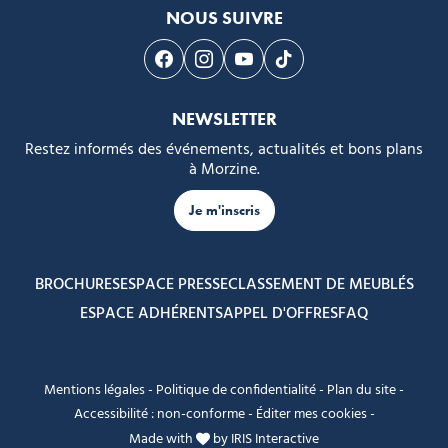
NOUS SUIVRE
Suivez-nous sur Facebook
Suivez-nous sur Instagram
Suivez-nous sur Youtube
Suivez-nous sur Tikto
NEWSLETTER
Restez informés des événements, actualités et bons plans
à Morzine.
Je m'inscris
BROCHURES
ESPACE PRESSE
CLASSEMENT DE MEUBLÉS
ESPACE ADHÉRENTS
APPEL D'OFFRES
FAQ
Mentions légales
-
Politique de confidentialité
-
Plan du site
-
Accessibilité : non-conforme
-
Éditer mes cookies
-
Made with
by
IRIS Interactive