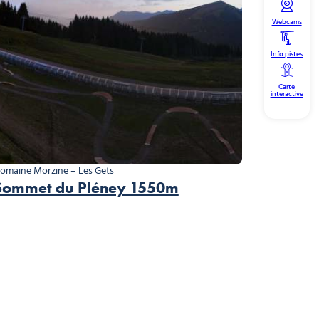
Webcams
Info pistes
Carte
interactive
omaine Morzine – Les Gets
Sommet du Pléney 1550m