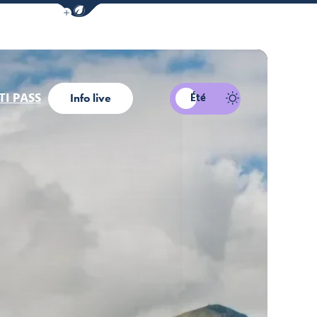
Afficher la barre de navigation du mode éco
I PASS
Été
Info live