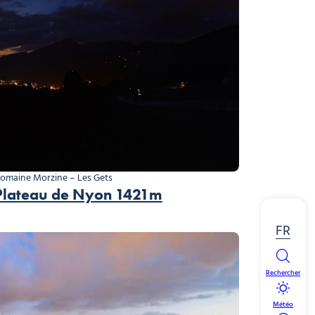
omaine Morzine – Les Gets
Plateau de Nyon 1421m
FR
Rechercher
Météo