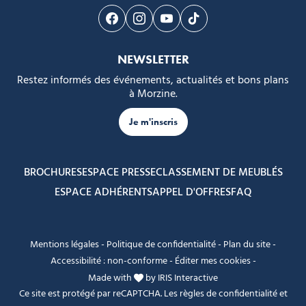
Suivez-nous sur Facebook
Suivez-nous sur Instagram
Suivez-nous sur Youtube
Suivez-nous sur Tikto
NEWSLETTER
Restez informés des événements, actualités et bons plans
à Morzine.
Je m'inscris
BROCHURES
ESPACE PRESSE
CLASSEMENT DE MEUBLÉS
ESPACE ADHÉRENTS
APPEL D'OFFRES
FAQ
Mentions légales
-
Politique de confidentialité
-
Plan du site
-
Accessibilité : non-conforme
-
Éditer mes cookies
-
Made with
by
IRIS Interactive
Ce site est protégé par reCAPTCHA. Les
règles de confidentialité
et