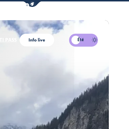
Afficher la barre de navigation du mode éco
I PASS
Été
Info live