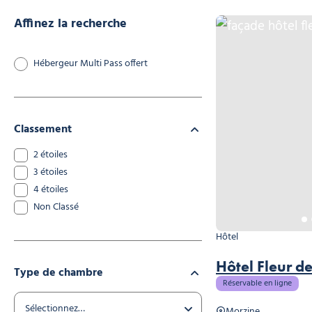
Affinez la recherche
façade hôtel fleurie en 
Hébergeur Multi Pass offert
Classement
2 étoiles
3 étoiles
4 étoiles
Non Classé
Hôtel
Hôtel Fleur d
Type de chambre
Réservable en ligne
Morzine