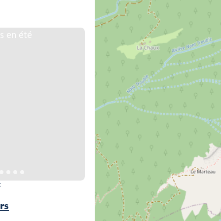
é, © Yvan Tisseyre/OT Vallée d'Aulps
t
rs