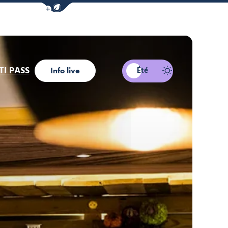
Afficher la barre de navigation du mode éco
I PASS
Été
Info live