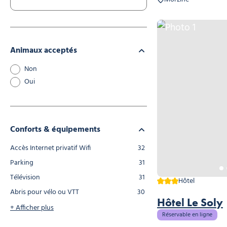
Photo 1
Animaux acceptés
Non
Oui
Conforts & équipements
Accès Internet privatif Wifi
32
Parking
31
Télévision
31
3 étoiles
Hôtel
Abris pour vélo ou VTT
30
Hôtel Le Soly
+
Afficher plus
Réservable en ligne