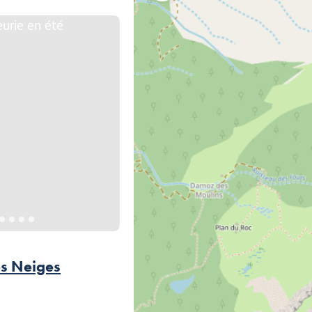
été, © Fleur des Neiges
es Neiges