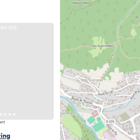
© Le Sporting
ant
ting