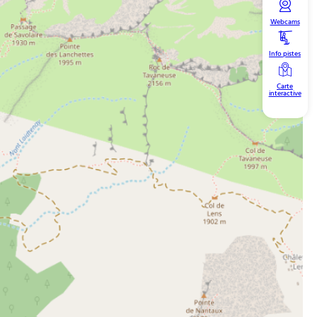
Webcams
Info pistes
Carte
interactive