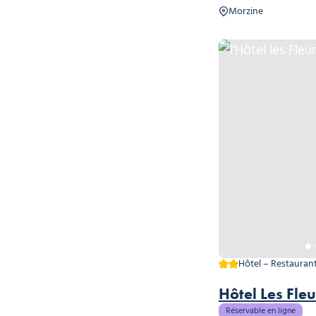
Morzine
l'Hôtel les Fleurs en ét
2 étoiles
Hôtel – Restauran
Hôtel Les Fleu
Réservable en ligne