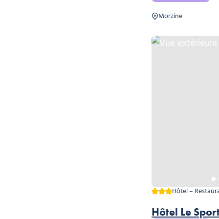
Morzine
Vue extérieure en été, 
3 étoiles
Hôtel – Restaur
Hôtel Le Spor