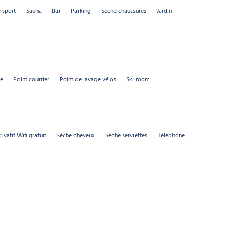
e sport
Sauna
Bar
Parking
Sèche chaussures
Jardin
ue
Point courrier
Point de lavage vélos
Ski room
ivatif Wifi gratuit
Sèche cheveux
Sèche serviettes
Téléphone