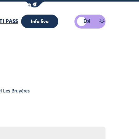
Afficher la barre de navigation du mode éco
I PASS
Été
Info live
l Les Bruyères