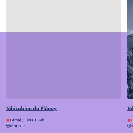
Télécabine du Pléney
Té
Fermé. Ouvre à 09h
Morzine