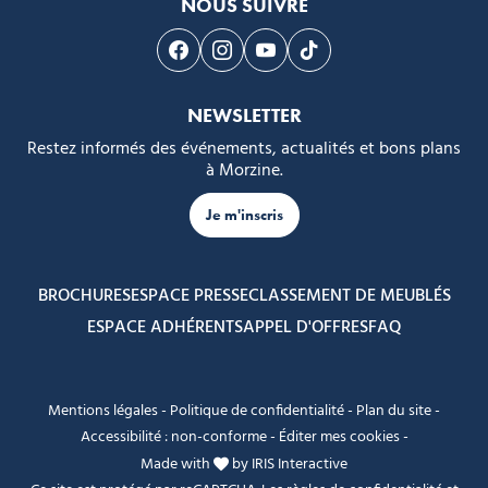
NOUS SUIVRE
Suivez-nous sur Facebook
Suivez-nous sur Instagram
Suivez-nous sur Youtube
Suivez-nous sur Tikto
NEWSLETTER
Restez informés des événements, actualités et bons plans
à Morzine.
Je m'inscris
BROCHURES
ESPACE PRESSE
CLASSEMENT DE MEUBLÉS
ESPACE ADHÉRENTS
APPEL D'OFFRES
FAQ
Mentions légales
-
Politique de confidentialité
-
Plan du site
-
Accessibilité : non-conforme
-
Éditer mes cookies
-
Made with
by
IRIS Interactive