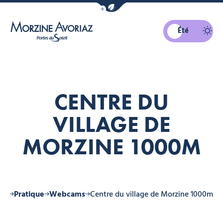
Afficher la barre de navigation du mo
Été
Morzine Avoriaz
CENTRE DU
VILLAGE DE
MORZINE 1000M
ine
Pratique
Webcams
Centre du village de Morzine 1000m