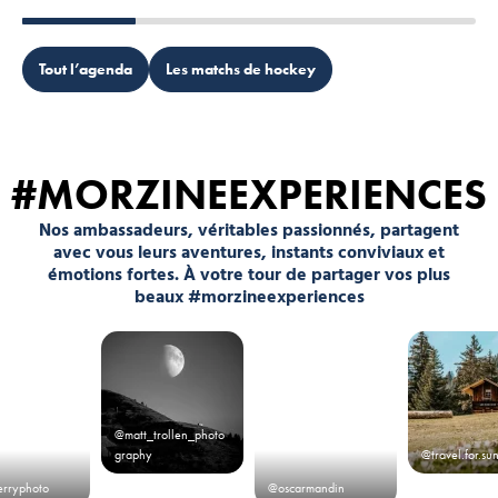
Tout l’agenda
Les matchs de hockey
#MORZINEEXPERIENCES
Nos ambassadeurs, véritables passionnés, partagent
avec vous leurs aventures, instants conviviaux et
émotions fortes. À votre tour de partager vos plus
beaux #morzineexperiences
@matt_trollen_photo
graphy
@travel.for.su
erryphoto
@oscarmandin