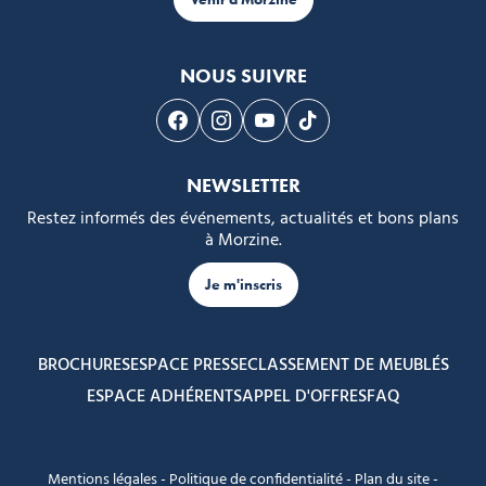
NOUS SUIVRE
Suivez-nous sur Facebook
Suivez-nous sur Instagram
Suivez-nous sur Youtube
Suivez-nous sur Tikto
NEWSLETTER
Restez informés des événements, actualités et bons plans
à Morzine.
Je m'inscris
BROCHURES
ESPACE PRESSE
CLASSEMENT DE MEUBLÉS
ESPACE ADHÉRENTS
APPEL D'OFFRES
FAQ
Mentions légales
-
Politique de confidentialité
-
Plan du site
-