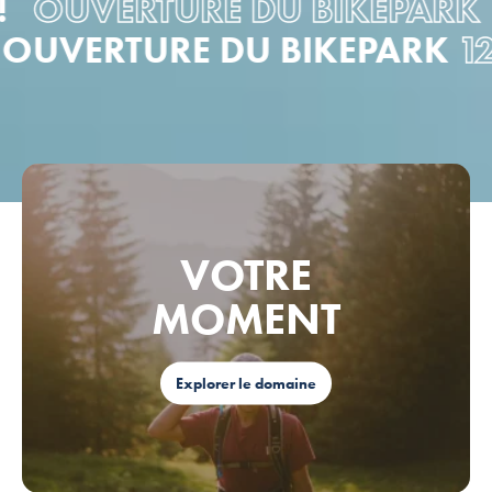
OUVERTURE DU BIKEPARK
12
 !
OUVERTURE DU BIKEPAR
VOTRE
MOMENT
Explorer le domaine