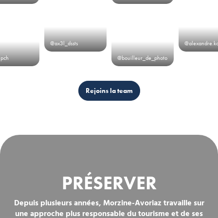
@ax3l_dssts
@alexandre.k
.pch
@bouilleur_de_photo
Rejoins la team
PRÉSERVER
Depuis plusieurs années, Morzine-Avoriaz travaille sur
une approche plus responsable du tourisme et de ses