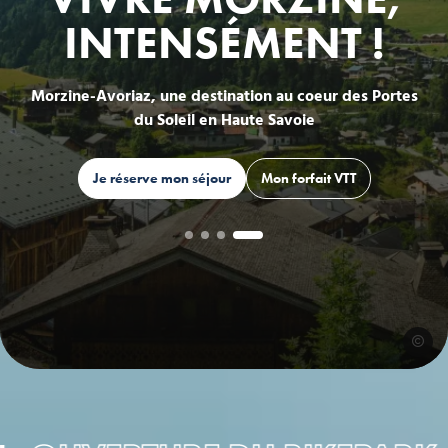
INTENSÉMENT !
Morzine-Avoriaz, une destination au coeur des Portes
du Soleil en Haute Savoie
Je réserve mon séjour
Mon forfait VTT
EVOQ
©Ollie
©VTL