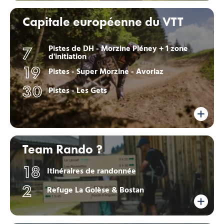
Capitale européenne du VTT
Pistes de DH - Morzine Pléney + 1 zone
7
d'initiation
19
Pistes - Super Morzine - Avoriaz
30
Pistes - Les Gets
Team Rando ?
18
Itinéraires de randonnée
2
Refuge La Golèse & Bostan