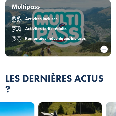
Multipass
88
Activités incluses
73
Activités tarifs réduits
29
Remontées mécaniques incluses
LES DERNIÈRES ACTUS
?