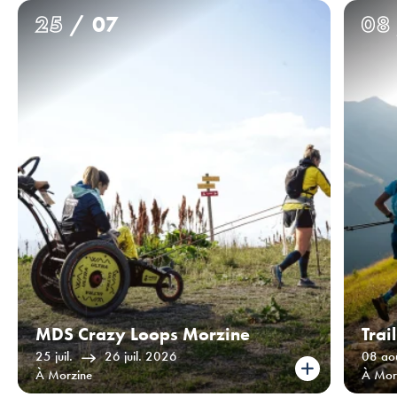
25
/ 07
08
MDS Crazy Loops Morzine
Trai
25 juil.
26 juil. 2026
08 ao
À Morzine
À Mor