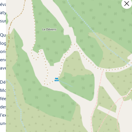
évader du quotidien et de vous immerger dans un univers
atypique, où chaque détail a été pensé pour vous
surprendre et vous émerveiller.
Que vous soyez en couple, en famille ou entre amis, nos
logements insolites sauront vous séduire par leur
originalité et leur charme. Offrez-vous une parenthèse
enchantée, loin du tumulte de la vie urbaine, pour renouer
avec la simplicité et la beauté de la nature alpine.
Découvrez dès maintenant nos logements insolites à
Morzine et laissez-vous transporter dans un univers
féerique où le rêve et la réalité se confondent pour créer
des souvenirs inoubliables. Bienvenue dans un monde où
l’extraordinaire devient ordinaire, et où chaque instant est
une invitation à l’émerveillement.