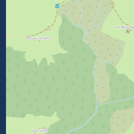
Suivez-nous sur Facebook
Suivez-nous sur Instagram
Suivez-nous sur Youtube
Suivez-nous sur Tikto
NEWSLETTER
Restez informés des événements, actualités et bons plans
à Morzine.
Je m'inscris
BROCHURES
ESPACE PRESSE
CLASSEMENT DE MEUBLÉS
ESPACE ADHÉRENTS
APPEL D'OFFRES
FAQ
Mentions légales
-
Politique de confidentialité
-
Plan du site
-
Accessibilité : non-conforme
-
Éditer mes cookies
-
Made with
by
IRIS Interactive
Ce site est protégé par reCAPTCHA. Les
règles de confidentialité
et