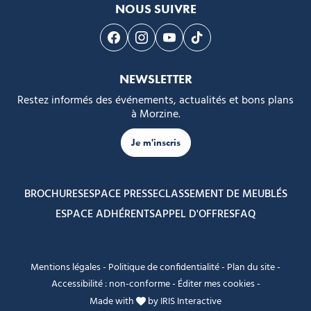
NOUS SUIVRE
Suivez-nous sur Facebook
Suivez-nous sur Instagram
Suivez-nous sur Youtube
Suivez-nous sur Tikto
NEWSLETTER
Restez informés des événements, actualités et bons plans
à Morzine.
Je m'inscris
BROCHURES
ESPACE PRESSE
CLASSEMENT DE MEUBLÉS
ESPACE ADHÉRENTS
APPEL D'OFFRES
FAQ
Mentions légales
-
Politique de confidentialité
-
Plan du site
-
Accessibilité : non-conforme
-
Éditer mes cookies
-
Made with
by
IRIS Interactive