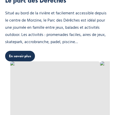
Le parc des Dérêches
Situé au bord de la rivière et facilement accessible depuis
le centre de Morzine, le Parc des Dérêches est idéal pour
une journée en famille entre jeux, balades et activités
outdoor. Les activités : promenades faciles, aires de jeux,
skatepark, accrobranche, padel, piscine…
En savoir plus
Espace Aquatique, © Espace Aquatique de Morzine
Indiana P