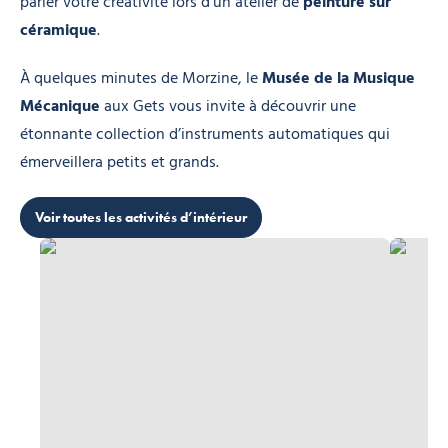
parler votre créativité lors d’un atelier de
peinture sur
céramique
.
À quelques minutes de Morzine, le
Musée de la Musique
Mécanique
aux Gets vous invite à découvrir une
étonnante collection d’instruments automatiques qui
émerveillera petits et grands.
Voir toutes les activités d’intérieur
Peinture sur céramique Montagne Aventure by ESI Morzine
Bowling 