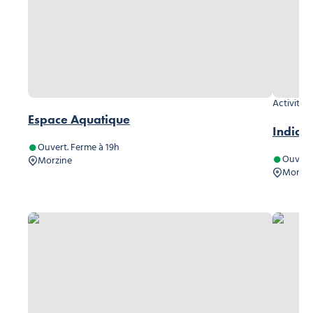
Activités 
Espace Aquatique
Indian
Ouvert. Ferme à 19h
Ouvert.
Morzine
Morzin
La folie du Dahu « Escape Game », ©dlm
Le sentie