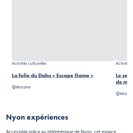
Activités culturelles
Activités 
La folie du Dahu « Escape Game »
Le sen
de mo
Morzine
Morzin
Nyon expériences
Accessible grâce au téléphérique de Nyon, cet espace