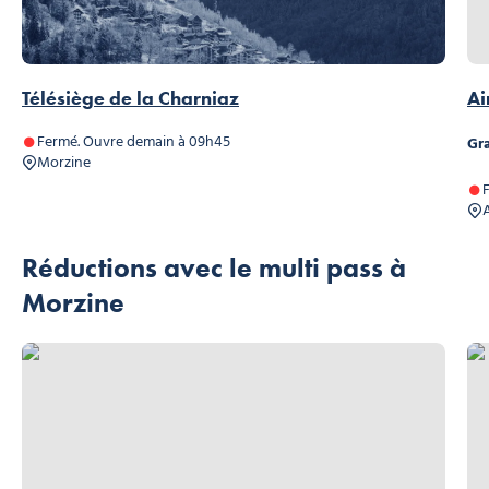
Télésiège de la Charniaz
Ai
Fermé. Ouvre demain à 09h45
Gra
Morzine
Réductions avec le multi pass à
Morzine
Escape game l’apéro, © Pulse Activity
Lug