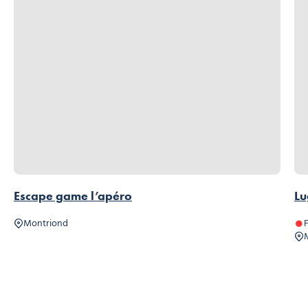
Escape game l’apéro
Lu
Montriond