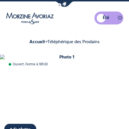
Afficher la barre de navigation du mo
Été
Morzine Avoriaz
Accueil
Téléphérique des Prodains
Photo 1
Ouvert. Ferme à 18h30
Photo 6
Photo 7
Photo 8
Photo 9
Photo 10
+ de photos