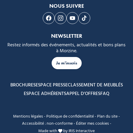
NOUS SUIVRE
Suivez-nous sur Facebook
Suivez-nous sur Instagram
Suivez-nous sur Youtube
Suivez-nous sur Tikto
NEWSLETTER
Restez informés des événements, actualités et bons plans
à Morzine.
Je m'inscris
BROCHURES
ESPACE PRESSE
CLASSEMENT DE MEUBLÉS
ESPACE ADHÉRENTS
APPEL D'OFFRES
FAQ
Mentions légales
-
Politique de confidentialité
-
Plan du site
-
Accessibilité : non-conforme
-
Éditer mes cookies
-
Made with
by
IRIS Interactive