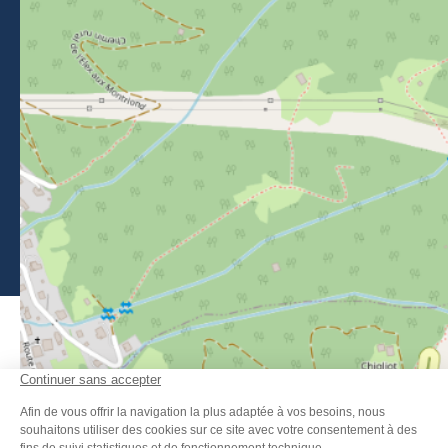
BROCHURES
ESPACE PRESSE
CLASSEMENT DE MEUBLÉS
ESPACE ADHÉRENTS
APPEL D'OFFRES
FAQ
Mentions légales
-
Politique de confidentialité
-
Plan du site
-
Accessibilité : non-conforme
-
Éditer mes cookies
-
Made with
by
IRIS Interactive
Ce site est protégé par reCAPTCHA. Les
règles de confidentialité
et
les
conditions d'utilisation
de Google s'appliquent.
FANFOUÉ