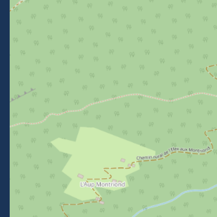
Venir à Morzine
NOUS SUIVRE
Suivez-nous sur Facebook
Suivez-nous sur Instagram
Suivez-nous sur Youtube
Suivez-nous sur Tikto
NEWSLETTER
Restez informés des événements, actualités et bons plans
à Morzine.
Je m'inscris