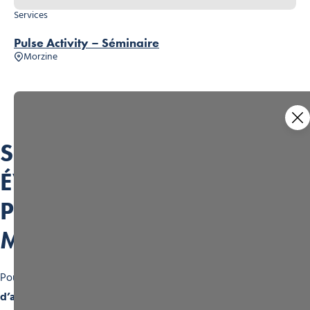
Services
Pulse Activity – Séminaire
Morzine
SÉMINAIRES &
ÉVÉNEMENTS
PROFESSIONNELS À
MORZINE
Pour compléter vos temps de travail, une
multitude
d’activités
est proposée afin d’offrir à vos équipes des