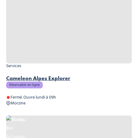
Services
Cameleon Alpes Explorer
Réservable en ligne
Fermé. Ouvre lundi à 09h
Morzine
Photo 1
Bureau des Activités de Montagne