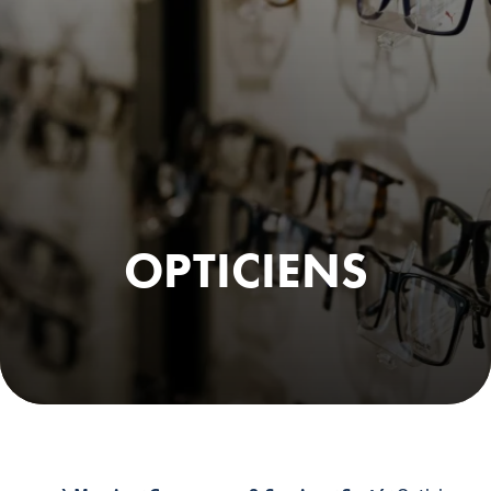
OPTICIENS