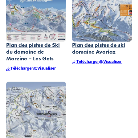
Plan des pistes de Ski
Plan des pistes de ski
du domaine de
domaine Avoriaz
Morzine – Les Gets
Télécharger
Visualiser
Télécharger
Visualiser