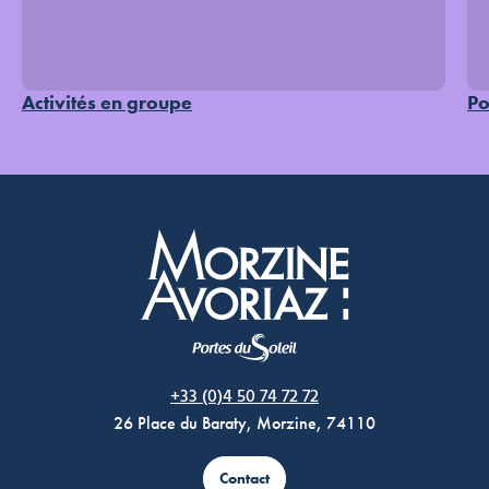
Activités en groupe
Po
Morzine Avoriaz
+33 (0)4 50 74 72 72
26 Place du Baraty, Morzine, 74110
Contact