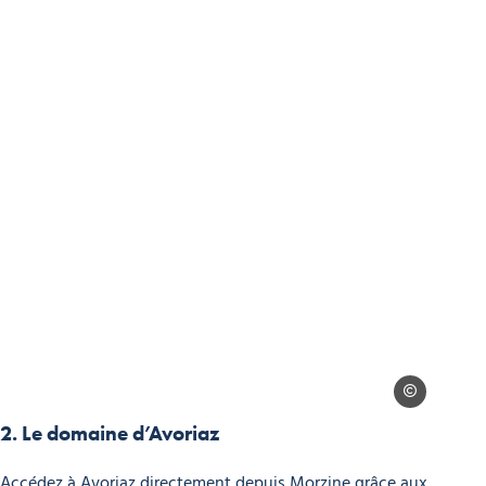
PLENEY-202112
Photo, © PLENEY-20211221_115-©Soc tel
2. Le domaine d’Avoriaz
Accédez à Avoriaz directement depuis Morzine grâce aux