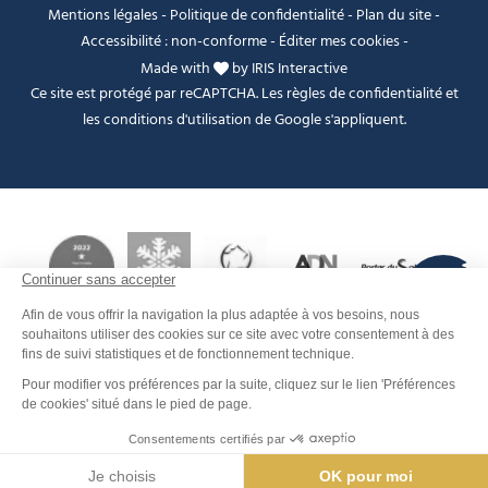
Mentions légales
-
Politique de confidentialité
-
Plan du site
-
Accessibilité : non-conforme
-
Éditer mes cookies
-
Made with
by
IRIS Interactive
Ce site est protégé par reCAPTCHA. Les
règles de confidentialité
et
les
conditions d'utilisation
de Google s'appliquent.
FANFOUÉ
Je peux t'aider ?
Dates et horaires
Contact
Men
Rechercher
Météo
Webcams
Info pistes
Carte interactive