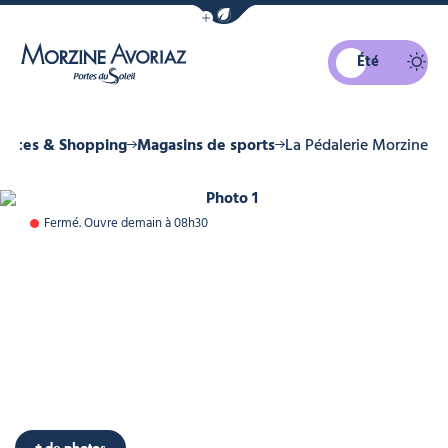
Afficher la barre de navigation du mo
Été
Morzine Avoriaz
rces & Shopping
Magasins de sports
La Pédalerie Morzine
Photo 1
Fermé. Ouvre demain à 08h30
+ de photos