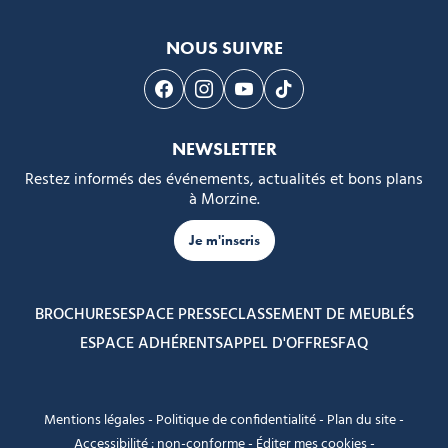
NOUS SUIVRE
Suivez-nous sur Facebook
Suivez-nous sur Instagram
Suivez-nous sur Youtube
Suivez-nous sur Tikto
NEWSLETTER
Restez informés des événements, actualités et bons plans
à Morzine.
Je m'inscris
BROCHURES
ESPACE PRESSE
CLASSEMENT DE MEUBLÉS
ESPACE ADHÉRENTS
APPEL D'OFFRES
FAQ
Mentions légales
-
Politique de confidentialité
-
Plan du site
-
Accessibilité : non-conforme
-
Éditer mes cookies
-