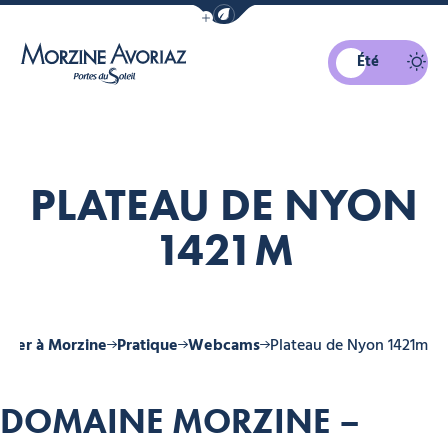
Afficher la barre de navigation du mo
Été
Morzine Avoriaz
PLATEAU DE NYON
1421M
urner à Morzine
Pratique
Webcams
Plateau de Nyon 1421m
DOMAINE MORZINE –