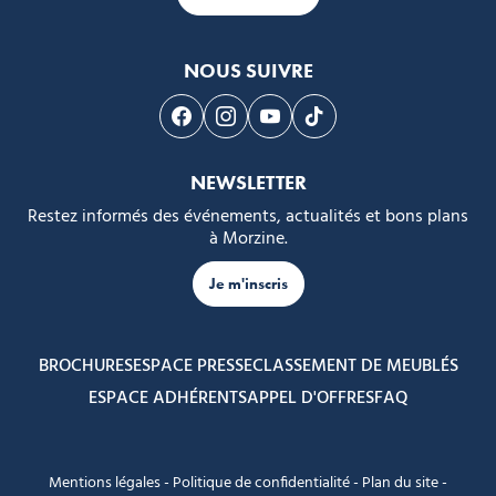
NOUS SUIVRE
Suivez-nous sur Facebook
Suivez-nous sur Instagram
Suivez-nous sur Youtube
Suivez-nous sur Tikto
NEWSLETTER
Restez informés des événements, actualités et bons plans
à Morzine.
Je m'inscris
BROCHURES
ESPACE PRESSE
CLASSEMENT DE MEUBLÉS
ESPACE ADHÉRENTS
APPEL D'OFFRES
FAQ
Mentions légales
-
Politique de confidentialité
-
Plan du site
-