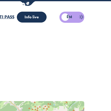
Afficher la barre de navigation du mode éco
I PASS
Été
Info live