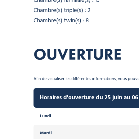
Chambre(s) familiale(s) : 13
Chambre(s) triple(s) : 2
Chambre(s) twin(s) : 8
OUVERTURE
Afin de visualiser les différentes informations, vous pouvez
Horaires d'ouverture du 25 juin au 0
Horaires d'ouverture du 19 décembre 2
Lundi
Lundi
Mardi
Mardi