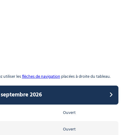
 utiliser les
flèches de navigation
placées à droite du tableau.
6 septembre 2026
026 au 11 avril 2027
Ouvert
Ouvert
Ouvert
Ouvert