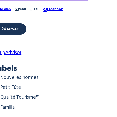
ite web
Mail
Tél.
Facebook
Réserver
abels
Nouvelles normes
Petit Fûté
Qualité Tourisme™
Familial