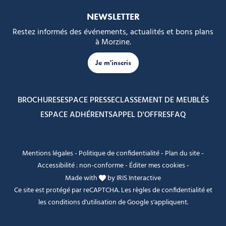
NEWSLETTER
Restez informés des événements, actualités et bons plans
à Morzine.
Je m'inscris
BROCHURES
ESPACE PRESSE
CLASSEMENT DE MEUBLÉS
ESPACE ADHÉRENTS
APPEL D'OFFRES
FAQ
Mentions légales
-
Politique de confidentialité
-
Plan du site
-
Accessibilité : non-conforme
-
Éditer mes cookies
-
Made with
by
IRIS Interactive
Ce site est protégé par reCAPTCHA. Les
règles de confidentialité
et
les
conditions d'utilisation
de Google s'appliquent.