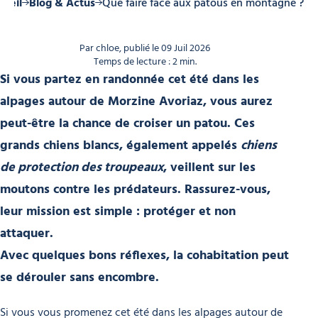
cueil
Blog & Actus
Que faire face aux patous en montagne ?
Par chloe, publié le 09 Juil 2026
Temps de lecture : 2 min.
Si vous partez en randonnée cet été dans les
alpages autour de
Morzine Avoriaz
, vous aurez
peut-être la chance de croiser un
patou
. Ces
grands chiens blancs, également appelés
chiens
de protection des troupeaux
, veillent sur les
moutons contre les prédateurs. Rassurez-vous,
leur mission est simple :
protéger et non
attaquer
.
Avec quelques bons réflexes, la cohabitation peut
se dérouler sans encombre.
Si vous vous promenez cet été dans les alpages autour de