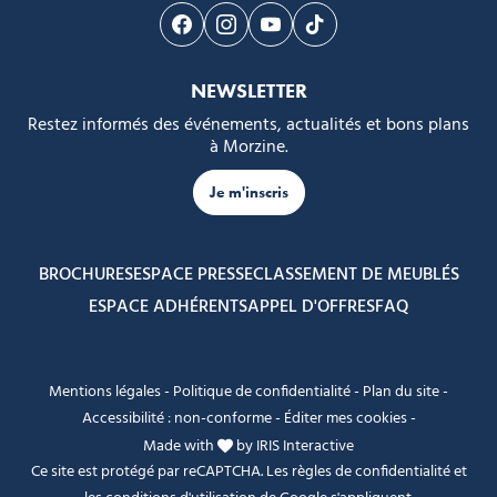
Suivez-nous sur Facebook
Suivez-nous sur Instagram
Suivez-nous sur Youtube
Suivez-nous sur Tikto
NEWSLETTER
Restez informés des événements, actualités et bons plans
à Morzine.
Je m'inscris
BROCHURES
ESPACE PRESSE
CLASSEMENT DE MEUBLÉS
ESPACE ADHÉRENTS
APPEL D'OFFRES
FAQ
Mentions légales
-
Politique de confidentialité
-
Plan du site
-
Accessibilité : non-conforme
-
Éditer mes cookies
-
Made with
by
IRIS Interactive
Ce site est protégé par reCAPTCHA. Les
règles de confidentialité
et