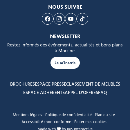
NOUS SUIVRE
Suivez-nous sur Facebook
Suivez-nous sur Instagram
Suivez-nous sur Youtube
Suivez-nous sur Tikto
NEWSLETTER
Restez informés des événements, actualités et bons plans
à Morzine.
Je m'inscris
BROCHURES
ESPACE PRESSE
CLASSEMENT DE MEUBLÉS
ESPACE ADHÉRENTS
APPEL D'OFFRES
FAQ
Mentions légales
-
Politique de confidentialité
-
Plan du site
-
Accessibilité : non-conforme
-
Éditer mes cookies
-
Made with
by
IRIS Interactive