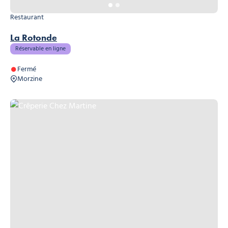
Restaurant
La Rotonde
Réservable en ligne
Fermé
Morzine
Crêperie Chez Martine, © Crêperie Chez Martine