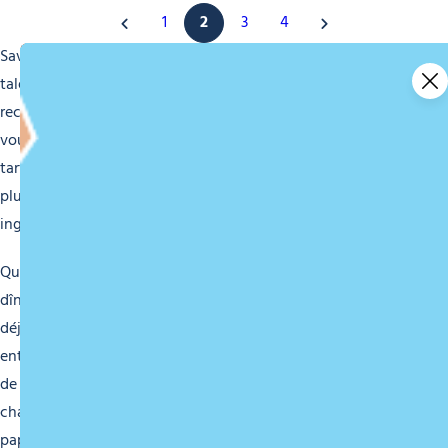
1
2
3
4
Savourez des plats préparés avec passion par des chefs
talentueux, mettant en valeur les produits du terroir et les
recettes traditionnelles revisitées avec modernité. Laissez
vous tenter par des spécialités locales telles que la
tartiflette, la raclette ou la fondue, ou optez pour des mets
plus exotiques et innovants, toujours préparés avec des
ingrédients de qualité.
Que vous soyez en quête d’une ambiance cosy pour un
dîner en tête-à-tête, d’une terrasse ensoleillée pour un
déjeuner en famille ou d’un bar animé pour une soirée
entre amis avec une planche à partager, les établissements
de Morzine sauront vous accueillir dans une atmosphère
chaleureuse et conviviale. Laissez vous guider par vos
papilles et partez à la découverte des trésors