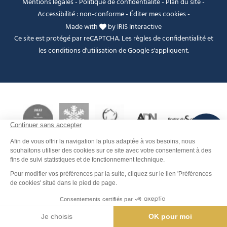
Mentions légales
-
Politique de confidentialité
-
Plan du site
-
Accessibilité : non-conforme
-
Éditer mes cookies
-
Made with
by
IRIS Interactive
Ce site est protégé par reCAPTCHA. Les
règles de confidentialité
et
les
conditions d'utilisation
de Google s'appliquent.
FANFOUÉ
Je peux t'aider ?
Contact
Men
Rechercher
Météo
Webcams
Info pistes
Carte interactive