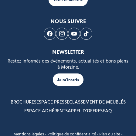
NOUS SUIVRE
Suivez-nous sur Facebook
Suivez-nous sur Instagram
Suivez-nous sur Youtube
Suivez-nous sur Tikto
NEWSLETTER
Restez informés des événements, actualités et bons plans
à Morzine.
Je m'inscris
BROCHURES
ESPACE PRESSE
CLASSEMENT DE MEUBLÉS
ESPACE ADHÉRENTS
APPEL D'OFFRES
FAQ
Mentions légales
-
Politique de confidentialité
-
Plan du site
-