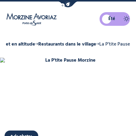
Afficher la barre de navigation du mo
Été
Morzine Avoriaz
ge et en altitude
Restaurants dans le village
La P’tite Pause
te Pause Morzine
La P'tite Pause Morzine, © La P'tit
La P'tite Pause Morzine, © La P'tite Pause Morzine
+ de photos