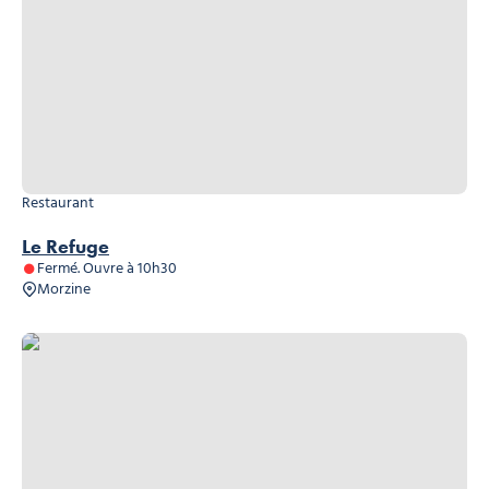
Restaurant
Le Refuge
Fermé. Ouvre à 10h30
Morzine
Snack Le Pleney – Les Portes du Soleil, © Snack Le Pleney