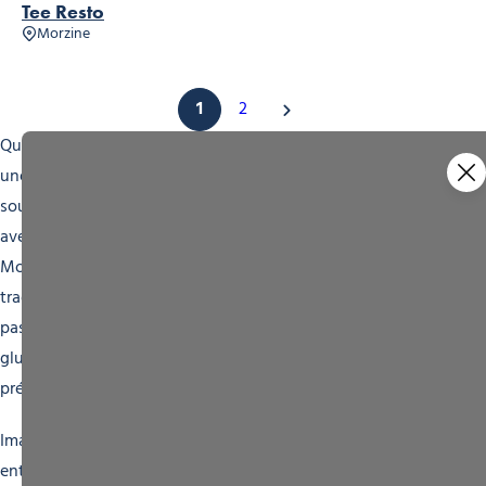
Tee Resto
Morzine
1
2
Que vous soyez en quête d’une pause gourmande après
une matinée passée sur les pistes enneigées, ou que vous
souhaitiez simplement profiter d’un déjeuner en plein air
avec une vue imprenable, les restaurants d’altitude de
Morzine sauront combler toutes vos attentes. De la cuisine
traditionnelle savoyarde aux mets plus exotiques, en
passant par les plats végétariens et les options sans
gluten, il y en a pour tous les goûts et toutes les
préférences culinaires.
Imaginez-vous attablé(e) sur une terrasse ensoleillée,
entouré(e) par les majestueux sommets des Alpes, tandis