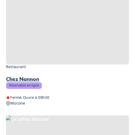
Restaurant
Chez Nannon
Réservable en ligne
Fermé. Ouvre à 09h30
Morzine
Le vaffieu Morzine, © OT Morzine
Le vaffieu Morzine, © OT Morzine