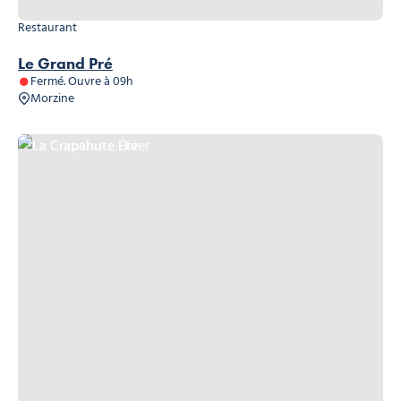
Restaurant
Le Grand Pré
Fermé. Ouvre à 09h
Morzine
La Crapahute Été, © La Crapahute
La Crapahute Hiver, © La Crapahute