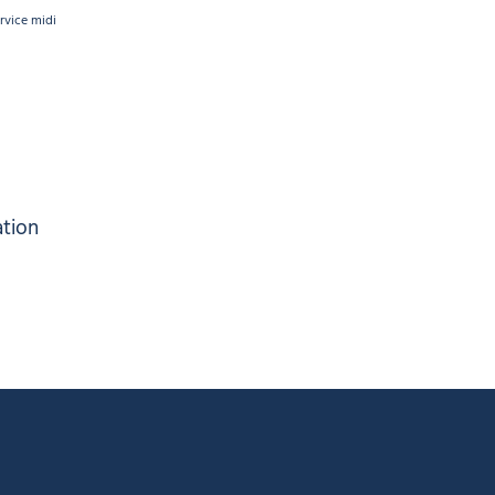
rvice midi
ation