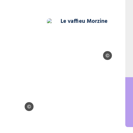
ine, © OT Morzine
Le vaffieu Morzine, © OT 
OT Morzine
OT Morzine