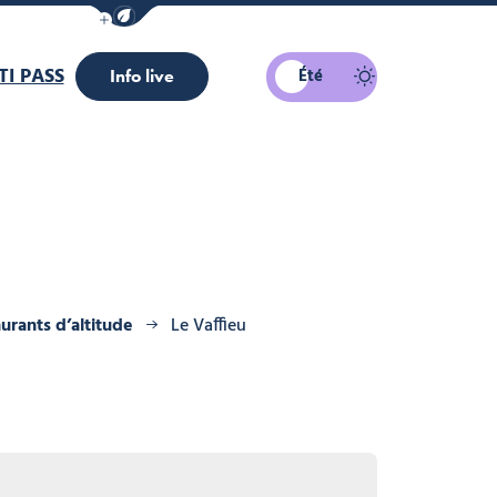
Afficher la barre de navigation du mode éco
I PASS
Été
Info live
urants d’altitude
Le Vaffieu