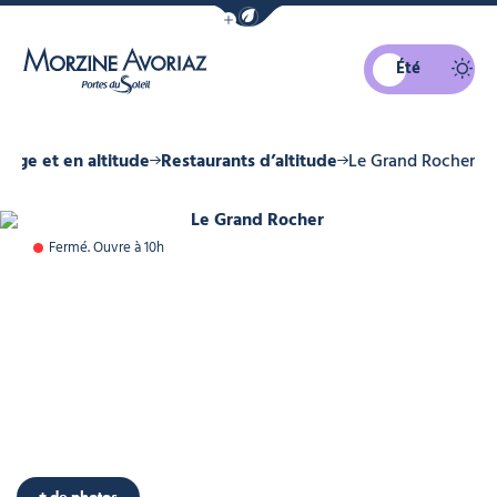
Afficher la barre de navigation du mo
Été
Morzine Avoriaz
llage et en altitude
Restaurants d’altitude
Le Grand Rocher
nd Rocher
nd Rocher
nd Rocher
Le Grand Rocher, © Le Grand Roch
Fermé. Ouvre à 10h
Le Grand Rocher, © Le Grand Rocher
Le Grand Rocher, © Le Grand Rocher
Le Grand Rocher, © Le Grand Rocher
+ de photos