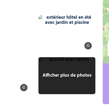
 Alpina
extérieur hôtel en été avec 
Alpina
Accueil avec salons, © Fré
Afficher plus de photos
Alpina