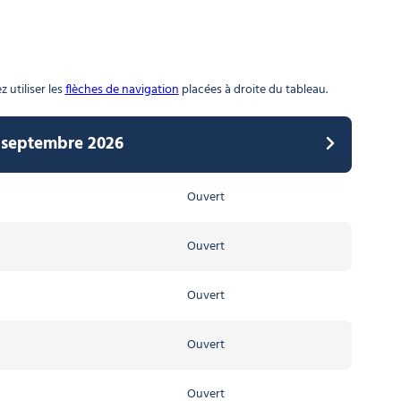
 utiliser les
flèches de navigation
placées à droite du tableau.
7 septembre 2026
2026 au 08 avril 2027
Ouvert
Ouvert
Ouvert
Ouvert
Ouvert
Ouvert
Ouvert
Ouvert
Ouvert
Ouvert