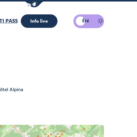
Afficher la barre de navigation du mode éco
I PASS
Été
Info live
ôtel Alpina