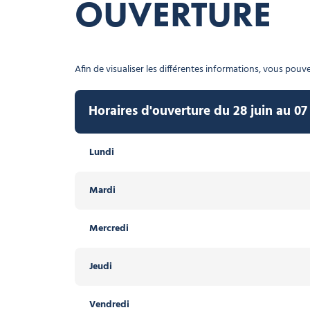
OUVERTURE
Afin de visualiser les différentes informations, vous pouvez
Horaires d'ouverture du 28 juin au 0
Horaires d'ouverture du 20 décembre 
Lundi
Lundi
Mardi
Mardi
Mercredi
Mercredi
Jeudi
Jeudi
Vendredi
Vendredi