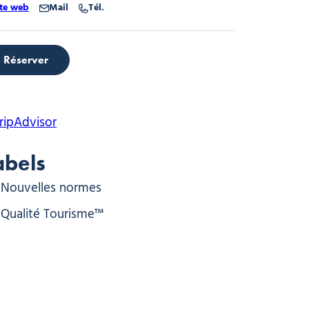
ite web
Mail
Tél.
Réserver
abels
Nouvelles normes
Qualité Tourisme™