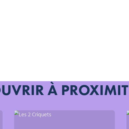
UVRIR À PROXIMIT
Les 2 Criquets, © Les 2 Criquets
P