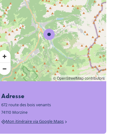
jardin et piscine, © Alpina
déric Thord
© OpenStreetMap contributors
Adresse
672 route des bois venants
74110 Morzine
Mon itinéraire via Google Maps