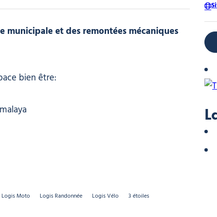
S
cine municipale et des remontées mécaniques
pace bien être:
imalaya
L
Logis Moto
Logis Randonnée
Logis Vélo
3 étoiles