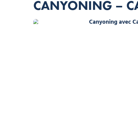
CANYONING – C
Droits accordés
photo-prestataire, © Droits accordés
Canyoning avec Cascade Aventure à Morzine