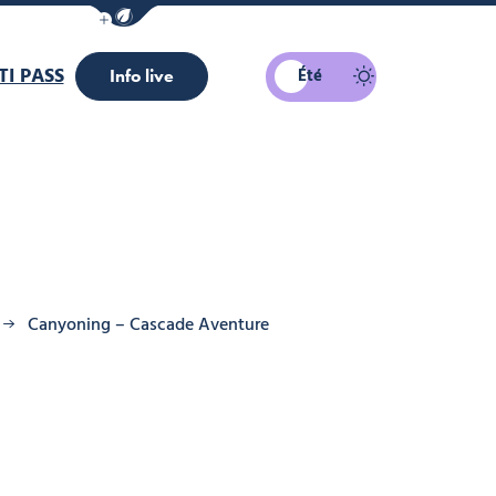
Afficher la barre de navigation du mode éco
I PASS
Été
Info live
Canyoning – Cascade Aventure