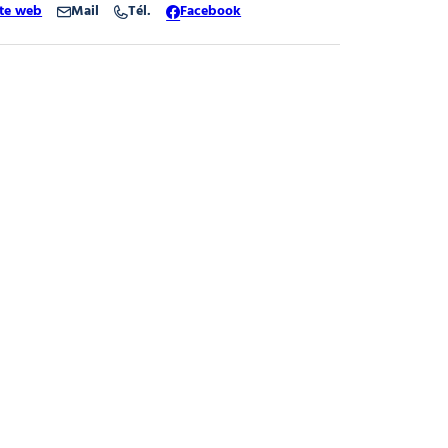
ite web
Mail
Tél.
Facebook
 Morzine
 Morzine