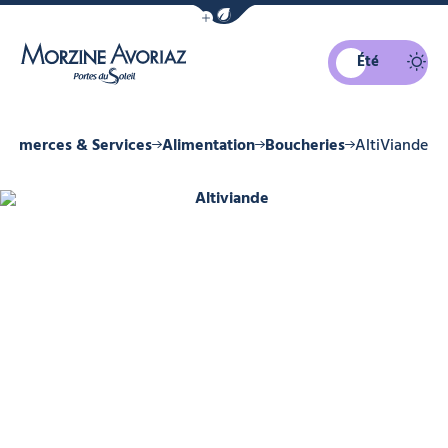
Afficher la barre de navigation du mo
Été
Morzine Avoriaz
ommerces & Services
Alimentation
Boucheries
AltiViande
Altiviande, © Altiviande