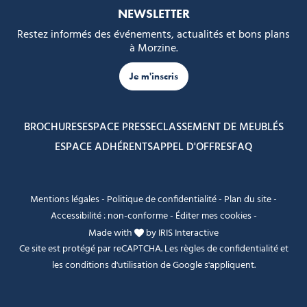
NEWSLETTER
Restez informés des événements, actualités et bons plans
à Morzine.
Je m'inscris
BROCHURES
ESPACE PRESSE
CLASSEMENT DE MEUBLÉS
ESPACE ADHÉRENTS
APPEL D'OFFRES
FAQ
Mentions légales
-
Politique de confidentialité
-
Plan du site
-
Accessibilité : non-conforme
-
Éditer mes cookies
-
Made with
by
IRIS Interactive
Ce site est protégé par reCAPTCHA. Les
règles de confidentialité
et
les
conditions d'utilisation
de Google s'appliquent.