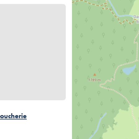
ie, © Altiviande – La Sapinière
Boucherie