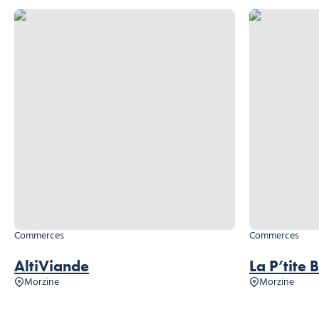
AltiViande, © Altiviande
La P’tite Boucher
Commerces
Commerces
AltiViande
La P’tite 
Morzine
Morzine