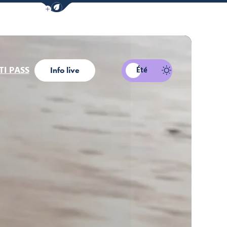
Afficher la barre de navigation du mode éco
I PASS
Été
Info live