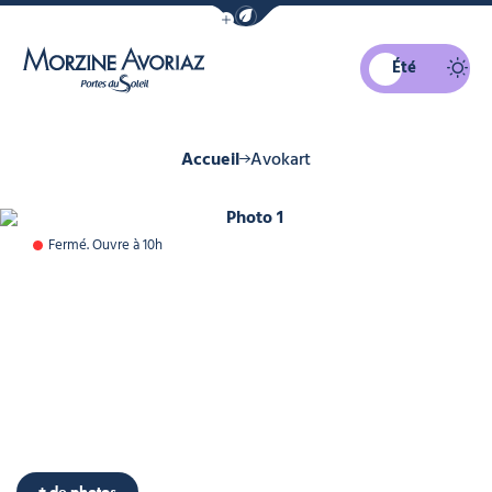
Afficher la barre de navigation du mo
Été
Morzine Avoriaz
Accueil
Avokart
Photo 1
Fermé. Ouvre à 10h
+ de photos