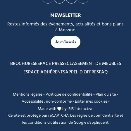
Suivez-nous sur Facebook
Suivez-nous sur Instagram
Suivez-nous sur Youtube
Suivez-nous sur Tikto
NEWSLETTER
Restez informés des événements, actualités et bons plans
à Morzine.
Je m'inscris
BROCHURES
ESPACE PRESSE
CLASSEMENT DE MEUBLÉS
ESPACE ADHÉRENTS
APPEL D'OFFRES
FAQ
Mentions légales
-
Politique de confidentialité
-
Plan du site
-
Accessibilité : non-conforme
-
Éditer mes cookies
-
Made with
by
IRIS Interactive
Ce site est protégé par reCAPTCHA. Les
règles de confidentialité
et
les
conditions d'utilisation
de Google s'appliquent.