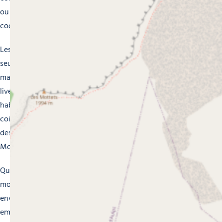
ou rejoignez l’ambiance électrique d’un bar branché où les
cocktails créatifs coulent à flots.
Les établissements de Morzine ne se contentent pas
seulement de vous servir des boissons rafraîchissantes,
mais offrent également des soirées à thème, des concerts
live et des DJ sets pour animer vos soirées. Rencontrez des
habitants chaleureux et des visiteurs venus des quatre
coins du monde, partagez des anecdotes de ski et créez
des souvenirs inoubliables dans les bars et pubs de
Morzine.
Que vous soyez un fêtard invétéré ou un amateur de
moments tranquilles, Morzine saura satisfaire toutes vos
envies en matière de vie nocturne. Alors, laissez-vous
emporter par l’ambiance festive et décontractée de nos