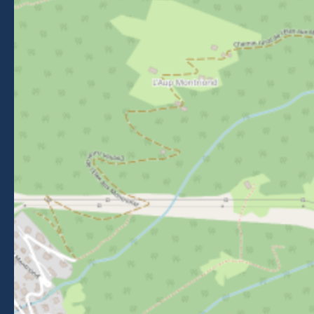
NOUS SUIVRE
Suivez-nous sur Facebook
Suivez-nous sur Instagram
Suivez-nous sur Youtube
Suivez-nous sur Tikto
NEWSLETTER
Restez informés des événements, actualités et bons plans
à Morzine.
Je m'inscris
BROCHURES
ESPACE PRESSE
CLASSEMENT DE MEUBLÉS
ESPACE ADHÉRENTS
APPEL D'OFFRES
FAQ
Mentions légales
-
Politique de confidentialité
-
Plan du site
-