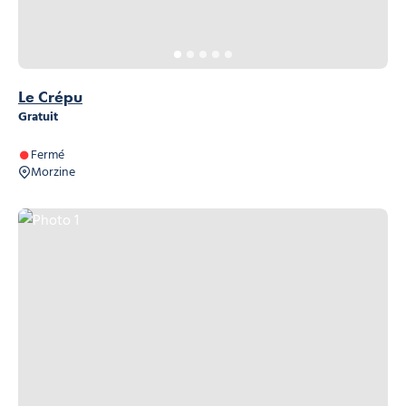
Le Crépu
Gratuit
Fermé
Morzine
Photo 1