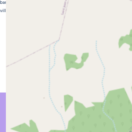
bars et pubs, et vivez des soirées mémorables dans ce
village dynamique et animé.
ÇA PEUT VOUS
INTÉRESSER…