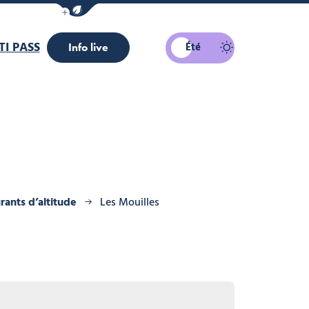
Afficher la barre de navigation du mode éco
I PASS
Été
Info live
rants d’altitude
Les Mouilles