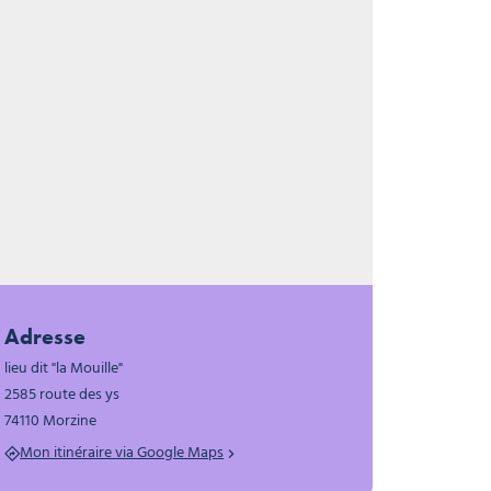
Restaurant Les Mouilles
ouilles
Adresse
lieu dit "la Mouille"
2585 route des ys
74110 Morzine
Mon itinéraire via Google Maps