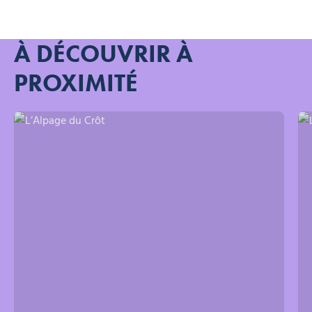
À DÉCOUVRIR À
PROXIMITÉ
L’Alpage du Crôt
L’A