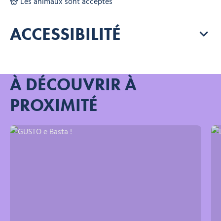
Les animaux sont acceptés
ACCESSIBILITÉ
À DÉCOUVRIR À
PROXIMITÉ
GUSTO e Basta !
L’A