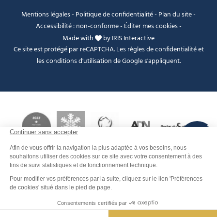
Mentions légales
-
Politique de confidentialité
-
Plan du site
-
Accessibilité : non-conforme
-
Éditer mes cookies
-
Made with
by
IRIS Interactive
Ce site est protégé par reCAPTCHA. Les
règles de confidentialité
et
les
conditions d'utilisation
de Google s'appliquent.
FANFOUÉ
Je peux t'aider ?
Men
Rechercher
Météo
Webcams
Info pistes
Carte interactive