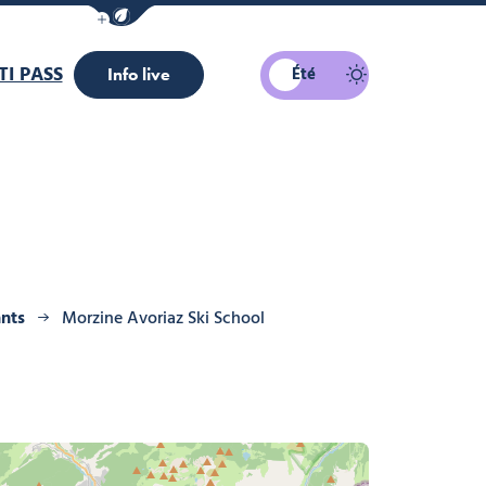
Afficher la barre de navigation du mode éco
I PASS
Été
Info live
nts
Morzine Avoriaz Ski School