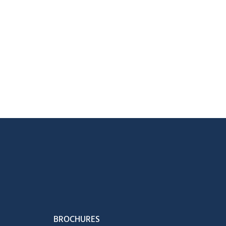
acebook
ur Instagram
ous sur Youtube
vez-nous sur Tiktok
BROCHURES