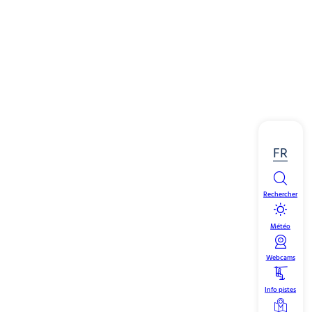
FR
Rechercher
Météo
Webcams
Info pistes