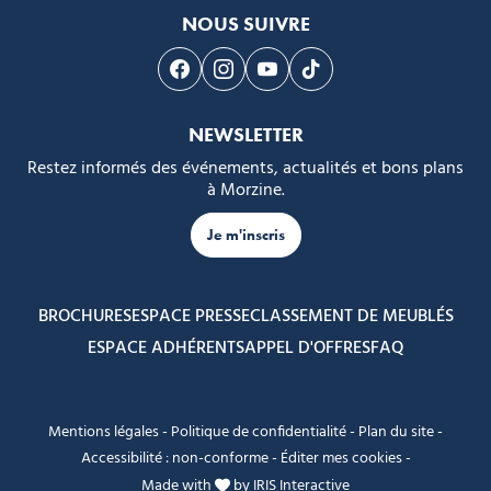
NOUS SUIVRE
Suivez-nous sur Facebook
Suivez-nous sur Instagram
Suivez-nous sur Youtube
Suivez-nous sur Tikto
NEWSLETTER
Restez informés des événements, actualités et bons plans
à Morzine.
Je m'inscris
BROCHURES
ESPACE PRESSE
CLASSEMENT DE MEUBLÉS
ESPACE ADHÉRENTS
APPEL D'OFFRES
FAQ
Mentions légales
-
Politique de confidentialité
-
Plan du site
-
Accessibilité : non-conforme
-
Éditer mes cookies
-
Made with
by
IRIS Interactive