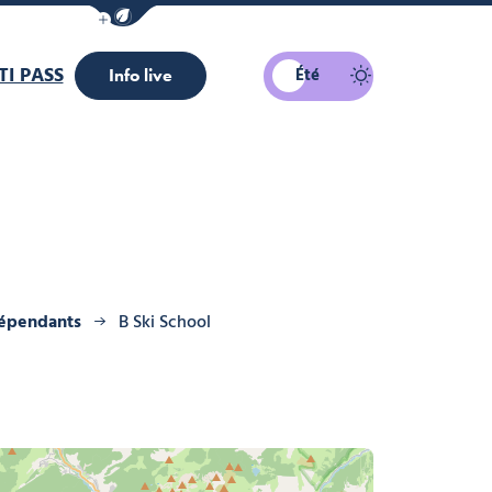
Afficher la barre de navigation du mode éco
I PASS
Été
Info live
dépendants
B Ski School