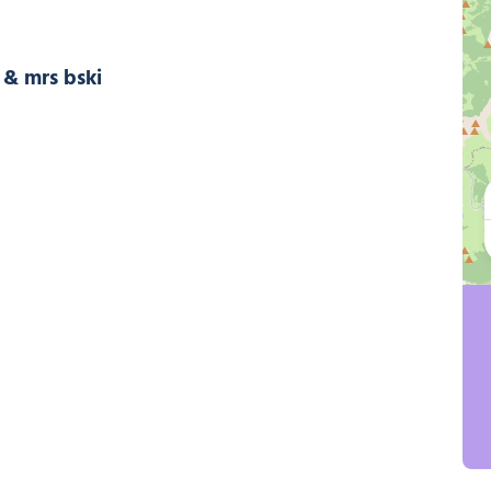
mr & mrs bski, © B ski school