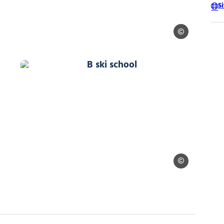
S
B ski school
ol
B ski school, © B ski school
 school
B ski school