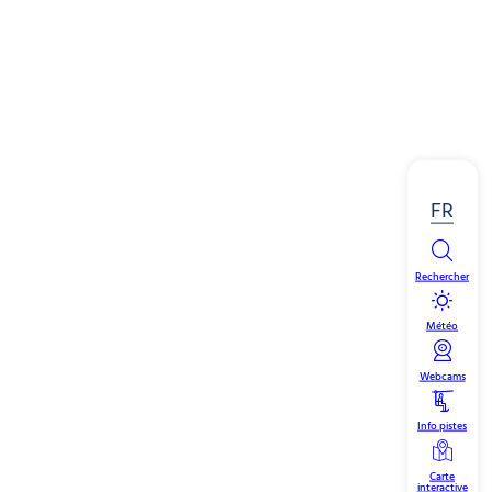
FR
Rechercher
Météo
Webcams
Info pistes
Carte
interactive