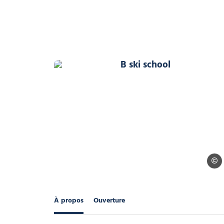
B ski school, © B ski scho
B ski
À propos
Ouverture