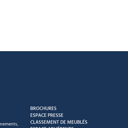
acebook
ur Instagram
ous sur Youtube
vez-nous sur Tiktok
BROCHURES
ESPACE PRESSE
CLASSEMENT DE MEUBLÉS
énements,