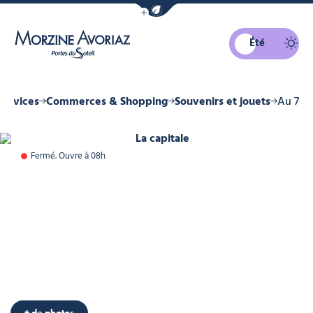
Afficher la barre de navigation du mo
Été
Morzine Avoriaz
ervices
Commerces & Shopping
Souvenirs et jouets
Au 7
La capitale, © La capitale
Fermé. Ouvre à 08h
+ de photos