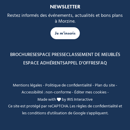
NEWSLETTER
Restez informés des événements, actualités et bons plans
à Morzine.
Je m'inscris
BROCHURES
ESPACE PRESSE
CLASSEMENT DE MEUBLÉS
ESPACE ADHÉRENTS
APPEL D'OFFRES
FAQ
Mentions légales
-
Politique de confidentialité
-
Plan du site
-
Accessibilité : non-conforme
-
Éditer mes cookies
-
Made with
by
IRIS Interactive
Ce site est protégé par reCAPTCHA. Les
règles de confidentialité
et
les
conditions d'utilisation
de Google s'appliquent.