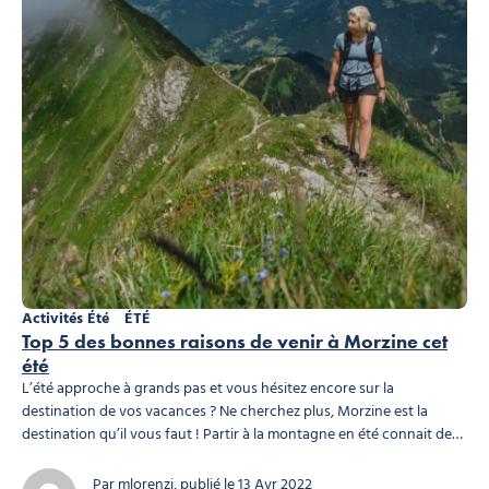
Activités Été
ÉTÉ
Top 5 des bonnes raisons de venir à Morzine cet
été
L’été approche à grands pas et vous hésitez encore sur la
destination de vos vacances ? Ne cherchez plus, Morzine est la
destination qu’il vous faut ! Partir à la montagne en été connait de
plus en plus de succès, et pour cause : toutes les conditions sont
réunies pour des vacances réussies ! Voici notre TOP 5 des...
Par mlorenzi, publié le 13 Avr 2022