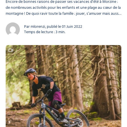
Encore de bonnes raisons de passer ses vacances d’été à Morzine :
de nombreuses activités pour les enfants et une plage au cœur de la
montagne ! De quoi ravir toute la famille : jouer, s’amuser mais aussi
se détendre, profiter du soleil sur un transat… Un été inoubliable
pour petits et grands ! Morzine offre un séjour exceptionnel...
Par mlorenzi, publié le 01 Juin 2022
Temps de lecture : 3 min.
Ce contenu contient une vidéo