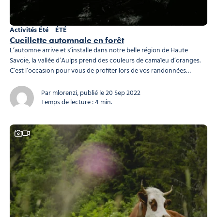
Activités Été
ÉTÉ
Cueillette automnale en forêt
L’automne arrive et s’installe dans notre belle région de Haute
Savoie, la vallée d’Aulps prend des couleurs de camaïeu d’oranges.
C’est l’occasion pour vous de profiter lors de vos randonnées
d’admirer cette transition que mère nature nous partage. Sortez
votre Opinel n°8 qui est bien aiguisé et vous êtes prêt à ramasser
Par mlorenzi, publié le 20 Sep 2022
des champignons. La...
Temps de lecture : 4 min.
Ce contenu contient une galerie photo
Ce contenu contient une vidéo