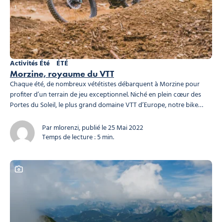
Activités Été
ÉTÉ
Morzine, royaume du VTT
Chaque été, de nombreux vététistes débarquent à Morzine pour
profiter d’un terrain de jeu exceptionnel. Niché en plein cœur des
Portes du Soleil, le plus grand domaine VTT d’Europe, notre bike
park et ses pistes variées offrent de nombreuses possibilités à celles
et ceux qui pratiquent le VTT, et ce à différents niveaux. Le Morzine...
Par mlorenzi, publié le 25 Mai 2022
Temps de lecture : 5 min.
Ce contenu contient une galerie photo