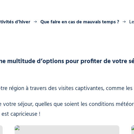
tivités d’hiver
Que faire en cas de mauvais temps ?
Le
ne multitude d’options pour profiter de votre sé
notre région à travers des visites captivantes, comme le
votre séjour, quelles que soient les conditions météoro
est capricieuse !
Visite de la fruitière de Morzine – L’Alpage, © Office de tourisme d
V