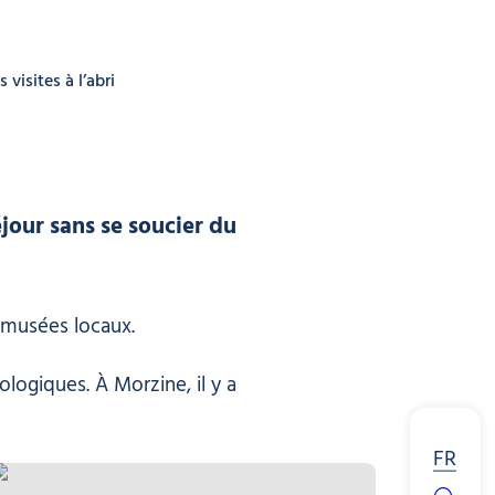
s visites à l’abri
jour sans se soucier du
s musées locaux.
logiques. À Morzine, il y a
FR
e Morzine
isite de la battante organisée avec vidéo le mercredi, © Office de tourisme