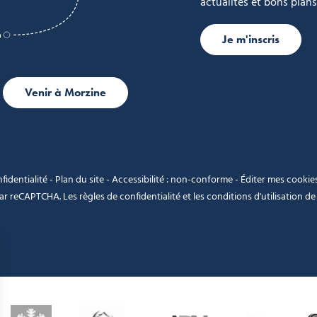
actualités et bons plans
Je m'inscris
Venir à Morzine
fidentialité
-
Plan du site
-
Accessibilité : non-conforme
-
Éditer mes cookie
 par reCAPTCHA. Les
règles de confidentialité
et les
conditions d'utilisation
de 