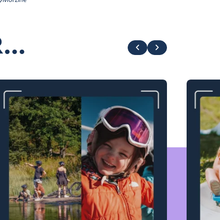
Morzine
R…