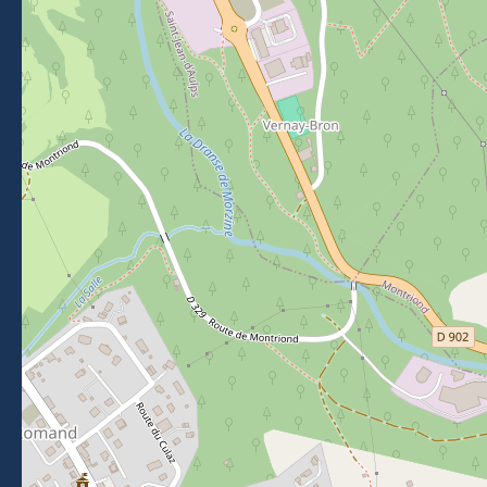
NOUS SUIVRE
Suivez-nous sur Facebook
Suivez-nous sur Instagram
Suivez-nous sur Youtube
Suivez-nous sur Tikto
NEWSLETTER
Restez informés des événements, actualités et bons plans
à Morzine.
Je m'inscris
BROCHURES
ESPACE PRESSE
CLASSEMENT DE MEUBLÉS
ESPACE ADHÉRENTS
APPEL D'OFFRES
FAQ
Mentions légales
-
Politique de confidentialité
-
Plan du site
-
Accessibilité : non-conforme
-
Éditer mes cookies
-
Made with
by
IRIS Interactive