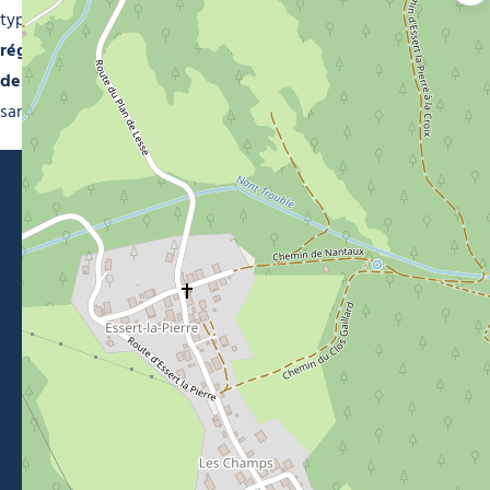
type d’espace. Elles prennent en charge
le nettoyage
régulier, l’entretien après travaux ou la remise en état
de vos locaux
, pour un environnement sain et agréable,
sans stress ni contraintes.
Morzine Avoriaz
+33 (0)4 50 74 72 72
26 Place du Baraty, Morzine, 74110
Contact