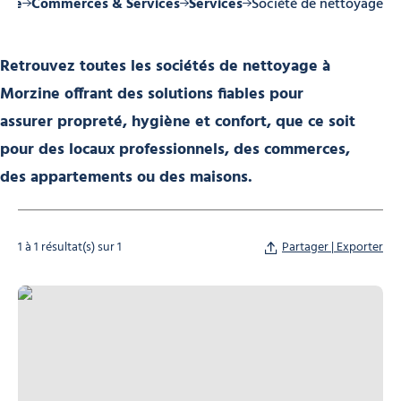
zine
Commerces & Services
Services
Société de nettoyage
Retrouvez toutes les
sociétés de nettoyage
à
Morzine offrant des solutions fiables pour
assurer
propreté, hygiène et confort
, que ce soit
pour des
locaux professionnels, des commerces,
des appartements ou des maisons
.
1 à 1 résultat(s) sur 1
Partager | Exporter
Morz’Net, © Morz'Net